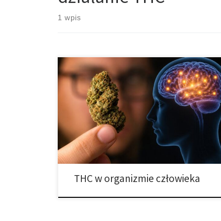
1 wpis
Jak dokładnie działa THC? Kompleksowe wyjaśnienie
wpływu tetrahydrokannabinolu na organizm
człowieka THC, czyli tetrahydrokannabinol, jest
jednym z najbardziej rozpoznawalnych związków
chemicznych występujących w konopiach. Najczęściej
kojarzy się z działaniem psychoaktywnym, zmianą
nastroju, uczuciem rozluźnienia oraz zaburzeniem
percepcji. W rzeczywistości jego wpływ na organizm
jest znacznie bardziej złożony niż samo wywołanie
[…]
THC w organizmie człowieka