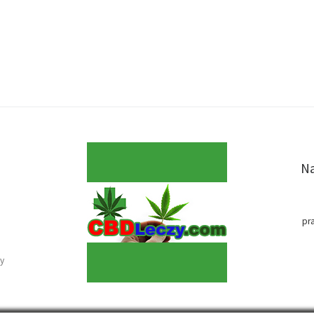
Na
pr
y