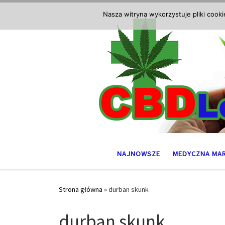
Przejdź do treści
Nasza witryna wykorzystuje pliki cook
NAJNOWSZE
MEDYCZNA MA
Strona główna
»
durban skunk
durban skunk