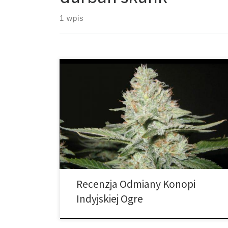
1 wpis
Ilość THC: 16 procent Ilość CBD: 0.1 procent Rodowód:
Short Term Amnesia, Hindu Kush, Durban Skunk Ogre to
łagodna hybryda, w której dominuje indica, a która
popularna jest wśród początkujących hodowców.
Odmiana ta jest wytrzymała, aromatyczna i ma
imponującą wydajność. Istnieje wiele różnych odmian
o nazwie Ogre. W każdym razie, […]
Recenzja Odmiany Konopi
Indyjskiej Ogre