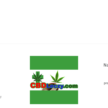
Na
pr
y