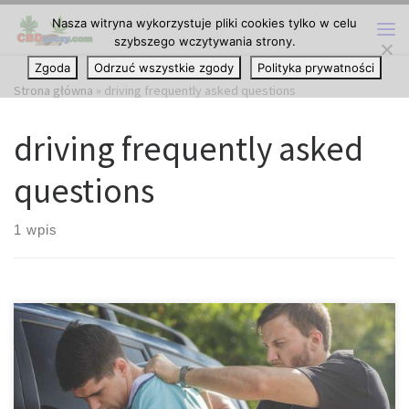
Nasza witryna wykorzystuje pliki cookies tylko w celu
Przejdź do treści
szybszego wczytywania strony.
Me
Zgoda
Odrzuć wszystkie zgody
Polityka prywatności
Strona główna
»
driving frequently asked questions
driving frequently asked
questions
1 wpis
Czy w USA można dostać DUI podczas prowadzenia pojazdu po
marihuanie? DUI – driving under influence oznacza jazdę pod