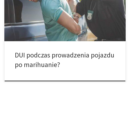
wpływem – narkotyków lub alkoholu. Zatem, czy można w USA
dostać DUI podczas prowadzenia pojazdu po marihuanie jeśli ma
się uprawnienia do stosowania jej? Krótko odpowiedź brzmi…
TAK. Według criminaldefenselawyer.com, mimo […]
DUI podczas prowadzenia pojazdu
po marihuanie?