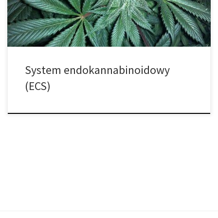
ciele człowieka. Układ endokannabinoidowy scharakteryzowano
pod koniec lat […]
System endokannabinoidowy
(ECS)