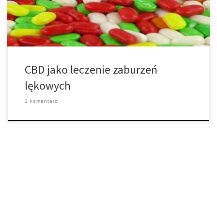
serotoninę niż inne dostępne leki. Serotonina jest związana […]
CBD jako leczenie zaburzeń
lękowych
1 komentarz