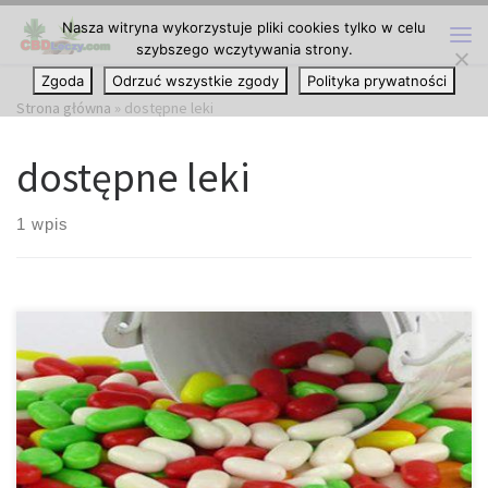
Nasza witryna wykorzystuje pliki cookies tylko w celu
Przejdź do treści
szybszego wczytywania strony.
Me
Zgoda
Odrzuć wszystkie zgody
Polityka prywatności
Strona główna
»
dostępne leki
dostępne leki
1 wpis
Według jednego z badań przeprowadzonych w Hiszpanii, CBD
ma potencjał, aby być środkiem który przynosi szybką ulgę w
przypadku zaburzeń lękowych oraz depresji. Badanie
przeprowadzono co prawda na zwierzętach, ale wykazano, że
CBD zwiększa transmisję 5-HT1A, a zatem ma szybszy efekt na