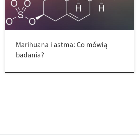
astmę. Korzystając z próbek ludzkiej tkanki płucnej, francuscy […]
Marihuana i astma: Co mówią
badania?