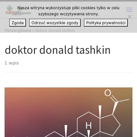
Nasza witryna wykorzystuje pliki cookies tylko w celu
Przejdź do treści
szybszego wczytywania strony.
Me
Zgoda
Odrzuć wszystkie zgody
Polityka prywatności
Strona główna
»
doktor donald tashkin
doktor donald tashkin
1 wpis
Jak raporty wskazują od dawna marihuana łagodzi objawy astmy.
Dlaczego główny składnik marihuany może pomóc pacjentom
łatwiej oddychać? Badanie opublikowane w zeszłym tygodniu w
British Journal of Pharmacology pokazuje, że marihuana może
mieć podobny wpływ na drogi oddechowe, jak niektóre leki na