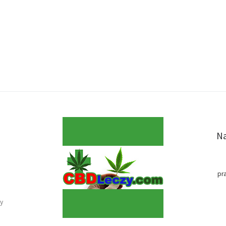
Na
pr
y