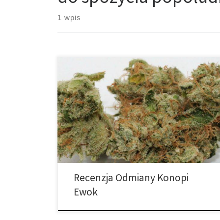
1 wpis
Ilość THC: 20 procent Ilość CBD: 0.2 procent Rodowód:
Albert Walker, Tahoe Alien Ta odmiana jest potężnym
ziołem leczniczym. Uważa się, że skutecznie działa
zwalczając przede wszystkim skurcze mięśni. Ewok to
odmiana hybrydowa o zawartości THC wynoszącej 23
procent. Ewok to czarujące, hybrydowe skrzyżowanie
pomiędzy Albert Walker oraz Tahoe Alien. […]
Recenzja Odmiany Konopi
Ewok