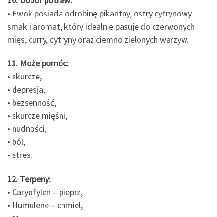
10. Dobór potraw:
• Ewok posiada odrobinę pikantny, ostry cytrynowy
smak i aromat, który idealnie pasuje do czerwonych
mięs, curry, cytryny oraz ciemno zielonych warzyw.
11. Może pomóc:
• skurcze,
• depresja,
• bezsenność,
• skurcze mięśni,
• nudności,
• ból,
• stres.
12. Terpeny:
• Caryofylen – pieprz,
• Humulene – chmiel,