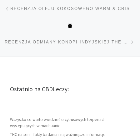
Nawigacja wpisu
Poprzedni wpis
RECENZJA OLEJU KOKOSOWEGO WARM & CRISPY
POWRÓT DO LISTY POS
Na
RECENZJA ODMIANY KONOPI INDYJSKIEJ THE WHITE
Ostatnio na CBDLeczy:
Wszystko co warto wiedzieć o cytrusowych terpenach
występujących w marihuanie
THC na sen – fakty badania i najważniejsze informacje