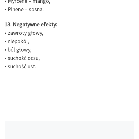
• Myrcene – mango,
• Pinene – sosna.
13. Negatywne efekty:
• zawroty głowy,
• niepokój,
• ból głowy,
• suchość oczu,
• suchość ust.