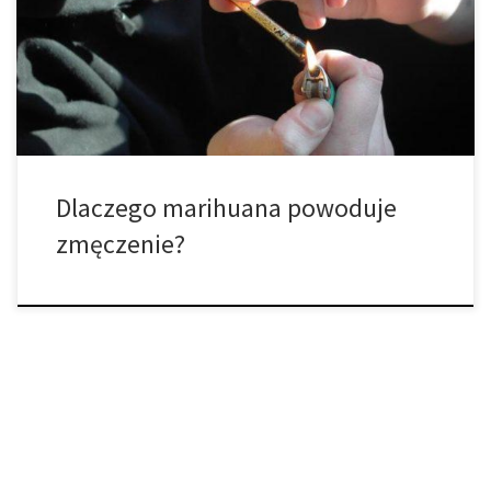
senności, letargu, a nawet ogólnego braku motywacji po lub w
trakcie palenie marihuany. Wielu użytkowników po prostu wzrusza
ramionami i mówi, że taka jest natura danej odmiany, a niektórzy
mogą uznawać atrybuty te za […]
Dlaczego marihuana powoduje
zmęczenie?