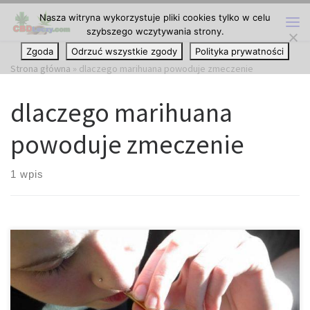
Nasza witryna wykorzystuje pliki cookies tylko w celu
Przejdź do treści
szybszego wczytywania strony.
Me
Zgoda
Odrzuć wszystkie zgody
Polityka prywatności
Strona główna
»
dlaczego marihuana powoduje zmeczenie
dlaczego marihuana
powoduje zmeczenie
1 wpis
Dlaczego palenie marihuany sprawia, że czujesz się zmęczony?
Każdy regularny palacz cannabis doświadczył na pewnym etapie