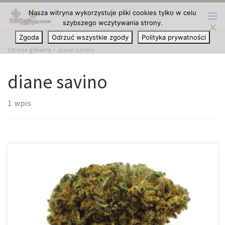
Nasza witryna wykorzystuje pliki cookies tylko w celu
Przejdź do treści
szybszego wczytywania strony.
Me
Zgoda
Odrzuć wszystkie zgody
Polityka prywatności
Strona główna
»
diane savino
diane savino
1 wpis
Po nieudanych wysiłkach na rzecz zalegalizowania cannabis,
prawodawcy w Nowym Jorku głosowali za wyeliminowaniem kar
kryminalnych za publiczne posiadanie oraz stosowanie marihuany.
Ustawa zmniejszyłaby zarzuty karne niskiego poziomu za
nielegalne posiadanie marihuany do zwykłego naruszenia, które