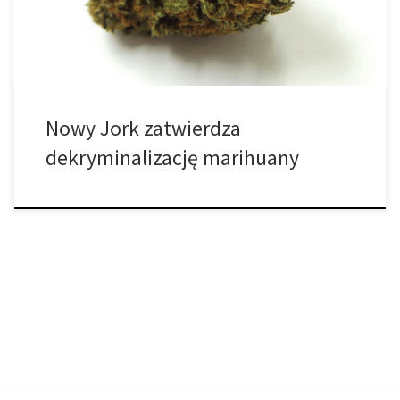
wiąże się z grzywną podobną do mandatu za parkowanie. Kara
wynosiłaby 50 dolarów amerykańskich […]
Nowy Jork zatwierdza
dekryminalizację marihuany