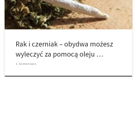
Stosuj olej bezpośrednio na raka skóry, […]
Rak i czerniak – obydwa możesz
wyleczyć za pomocą oleju …
1 komentarz