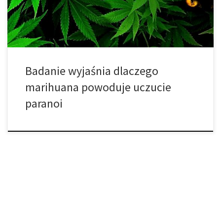
wyjaśnić skomplikowaną relację marihuany z uczuciem niepokoju.
Odkrycia, opublikowane w czasopiśmie Neuron, […]
Badanie wyjaśnia dlaczego
marihuana powoduje uczucie
paranoi