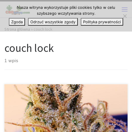
Nasza witryna wykorzystuje pliki cookies tylko w celu
Przejdź do treści
szybszego wczytywania strony.
Me
Zgoda
Odrzuć wszystkie zgody
Polityka prywatności
Strona główna
»
couch lock
couch lock
1 wpis
Lemon Cake to odmiana hybrydowa, w której mocno dominuje
sativa. Lemon Cake znana również jako Lemon Cheesecake,
została pierwotnie wyhodowana przez Heavyweight Seeds,
europejską firmę znaną z odmian takich jak Fruit Punch. Odmiana
ta została stworzona przez skrzyżowanie Lemon Skunk oraz