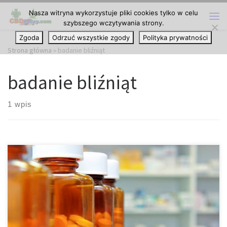
Nasza witryna wykorzystuje pliki cookies tylko w celu
Przejdź do treści
szybszego wczytywania strony.
Me
Zgoda
Odrzuć wszystkie zgody
Polityka prywatności
Strona główna
»
badanie bliźniąt
badanie bliźniąt
1 wpis
Niedawne badania przeprowadzone na dorosłych bliźniętach
sugerują, że stosowanie konopi w jakimkolwiek wieku nie ma
wpływu na inteligencję. Badanie, w których jedno z bliźniąt
stosowało konopie przez dłuższy czas, a drugie wcale,
przeprowadzone przez Narodową Akademię Nauki w USA