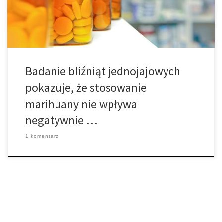
stwierdziło, że konopia nie ma negatywnego wpływu na
inteligencję, w tym […]
Badanie bliźniąt jednojajowych
pokazuje, że stosowanie
marihuany nie wpływa
negatywnie …
1 komentarz