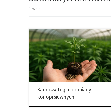
1 wpis
Samokwitnące konopie siewne – przyszłość rolnictwa
ekologicznego i inteligentnej biotechnologii Nowe
oblicze konopi w epoce zielonej rewolucji W świecie,
który szuka równowagi między technologią a naturą,
konopie siewne powracają jako jedna z
najważniejszych roślin XXI wieku. Nie są już tylko
źródłem włókna czy oleju – stały się symbolem
zrównoważonej biogospodarki […]
Samokwitnące odmiany
konopi siewnych