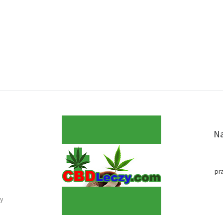
Na
pr
y