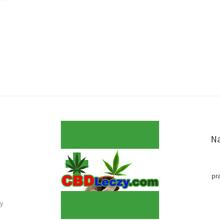
Na
pr
y