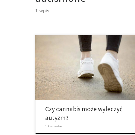
1 wpis
Cannabis już pomaga dzieciom, które chorują na
autyzm. AutismOne, największa i najbardziej
wszechstronna konferencja na temat autyzmu zawarła
w swoim programie wykłady dotyczące medycznej
marihuany. Ogromnym zainteresowaniem cieszyła się
prezentacja doktor Judy Mikovits, zatytułowana „Can
Cannabis Cure Autism? Nie wiemy, ale jest to kwestia
warta zadawania pytań.” Doktor Mikovits, której […]
Czy cannabis może wyleczyć
autyzm?
1 komentarz