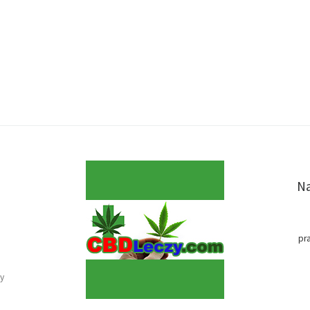
Na
pr
y