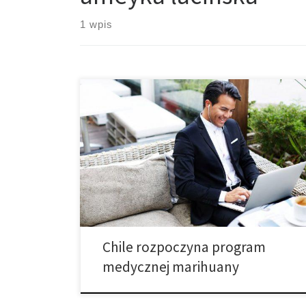
1 wpis
Program zostanie uruchomiony w środę w dwóch
aptekach w stolicy Chile. SANTIAGO, Chile – Chile stało
się pierwszym krajem w Ameryce Łacińskiej, który
rozpoczął sprzedaż medycznej marihuany w
aptekach. Program pilotażowy rozpocznie się w środę
w dwóch aptekach w stolicy Chile, które będą
sprzedawać leki chroniące przed bólem T100 i […]
Chile rozpoczyna program
medycznej marihuany