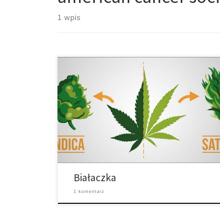
1 wpis
Cannabis posiada długą historię medyczną jako
leczenie raka. W dochodzeniu archeologicznym,
cannabis został znaleziony w 2.500-letnim ciele
syberyjskiej kobiety. Po dalszych badaniach naukowcy
stwierdzili, że kobieta mogła stosować cannabis w
celu złagodzenia objawów raka piersi. Dzisiaj, wielu
pacjentów chorych na raka nadal sięga po marihuanę.
Rak piersi jest jedną sprawą, […]
Białaczka
1 komentarz