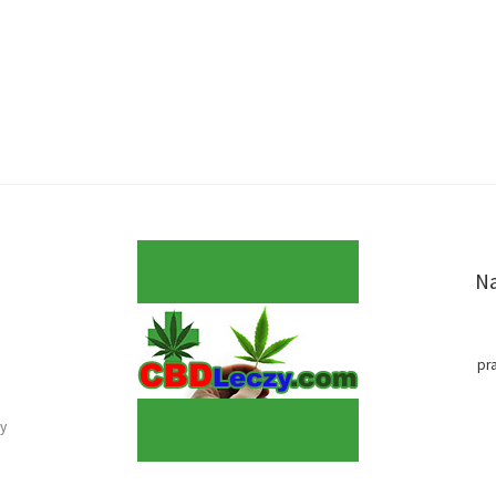
Na
pr
y