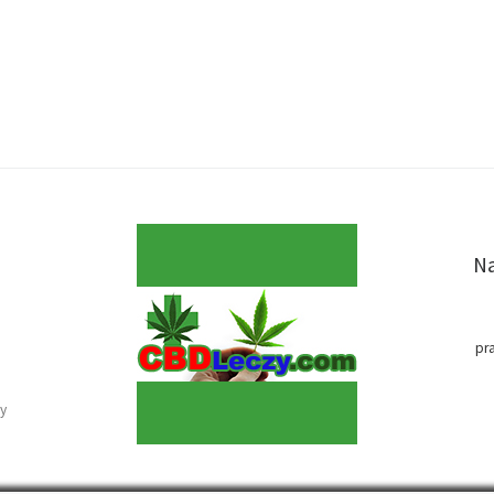
Na
pr
y