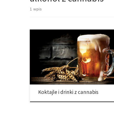
1 wpis
Wypij swoje lekarstwo, ale postępuj ostrożnie. Czy
miałeś myśli o dodaniu marihuany do drinków?
Obecnie, kiedy wiele państw posiada jakąś formę
legalnej marihuany, rozmowy o mieszaniu alkoholu z
marihuaną są ważniejsze niż kiedykolwiek wcześniej.
Zanim dodasz cannabis do drinka, jest kilka rzeczy o
których powinieneś wiedzieć. Nie jest to kwestia, […]
Koktajle i drinki z cannabis