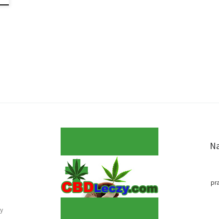
Na
pr
y