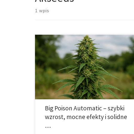
1 wpis
Odmiana Big Poison Automatic to propozycja, która
od lat cieszy się zainteresowaniem hodowców na
całym świecie. Jej największą zaletą jest połączenie
prostoty uprawy z wysoką jakością efektów. Dzięki
automatycznemu charakterowi roślina sama
przechodzi w fazę kwitnienia, co eliminuje
konieczność zmiany cyklu oświetlenia. W rezultacie
jest to odmiana niezwykle wygodna zarówno […]
Big Poison Automatic – szybki
wzrost, mocne efekty i solidne
…