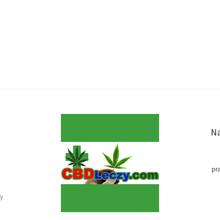
Na
pr
y