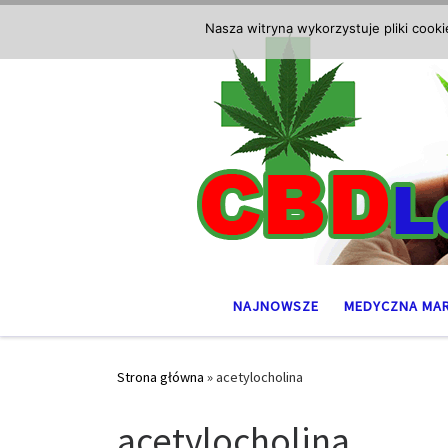
Przejdź do treści
Nasza witryna wykorzystuje pliki cook
NAJNOWSZE
MEDYCZNA MA
Strona główna
»
acetylocholina
acetylocholina