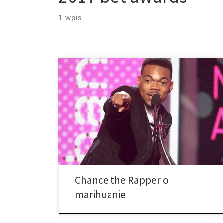
1 wpis
Mimo, że wiele wystąpień podczas otrzymywania
nagród może trwać zbyt długo – a inne zostają
przerwane przez kolejnych artystów – niektórzy
artyści, jak Chance the Rapper robią to wyjątkowo
dobrze, a rezultat jest bardzo inspirujący. Chance the
Rapper zasługuje na każdą minutę chwały i honoru,
które towarzyszyły mu podczas otrzymywania […]
Chance the Rapper o
marihuanie