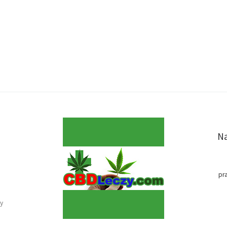
Na
pr
y