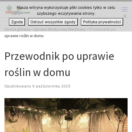
Nasza witryna wykorzystuje pliki cookies tylko w celu
Przejdź do treści
szybszego wczytywania strony.
Me
Zgoda
Odrzuć wszystkie zgody
Polityka prywatności
Strona główna
»
Uprawa Medycznej Marihuany
»
Przewodnik po
uprawie roślin w domu
Przewodnik po uprawie
roślin w domu
Opublikowano
9 października 2025