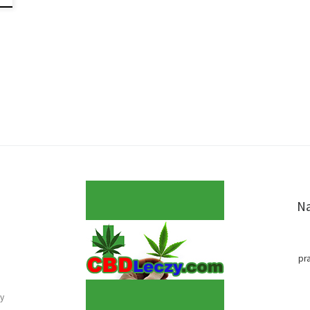
Na
pr
y