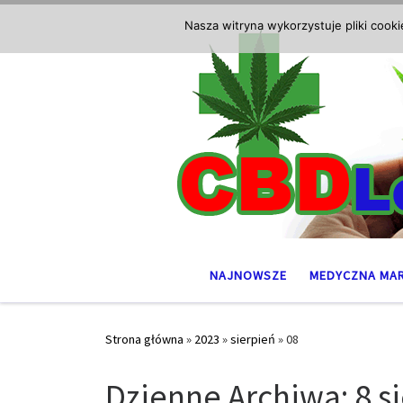
Przejdź do treści
Nasza witryna wykorzystuje pliki cook
NAJNOWSZE
MEDYCZNA MA
Strona główna
»
2023
»
sierpień
»
08
Dzienne Archiwa:
8 s