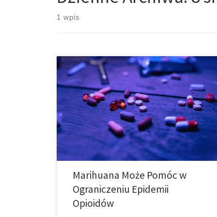
1 wpis
Czy marihuana może pomóc w ograniczeniu epidemii
opioidów? W ciągu ostatnich kilku dekad
zaobserwowaliśmy wzrost używania opioidów i, co
ważniejsze, zgonów związanych z opioidami. Chociaż
badacze nie są w 100% pewni, co powoduje, że
więcej osób szuka tych substancji, niektórzy uważają,
że ma to związek z rosnącą liczbą recept na […]
Marihuana Może Pomóc w
Ograniczeniu Epidemii
Opioidów