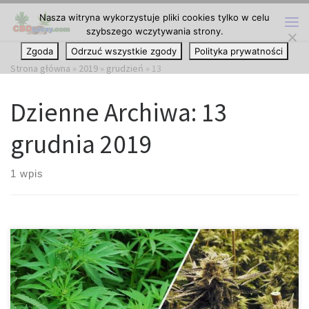
Nasza witryna wykorzystuje pliki cookies tylko w celu
Przejdź do treści
szybszego wczytywania strony.
Me
Zgoda
Odrzuć wszystkie zgody
Polityka prywatności
Strona główna
»
2019
»
grudzień
»
13
Dzienne Archiwa:
13
grudnia 2019
1 wpis
Poprawne dawkowanie produktów spożywczych z marihuaną.
Kiedy nauczysz się dekarboksylować marihuanę oraz wytwarzać
masło konopne, możesz zacząć wytwarzać własne produkty