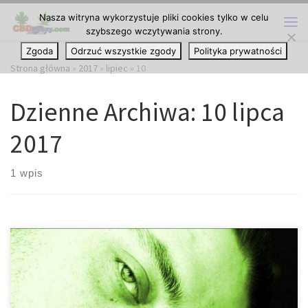
Nasza witryna wykorzystuje pliki cookies tylko w celu
Przejdź do treści
szybszego wczytywania strony.
Me
Zgoda
Odrzuć wszystkie zgody
Polityka prywatności
Strona główna
»
2017
»
lipiec
»
10
Dzienne Archiwa:
10 lipca
2017
1 wpis
Nudności wywołane przez marihuanę brzmią bardzo kontr-
intuicyjnie. Nie musisz być miłośnikiem cannabis, aby wiedzieć o
jej właściwościach, które leczą nudności, szczególnie u