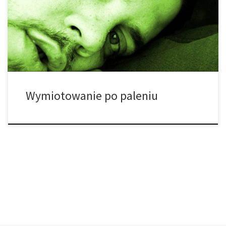
pacjentów poddawanych chemioterapii i radiacji. Jednak u
niektórych osób, marihuana może wywoływać efekt uboczny
zwany zespołem nadwrażliwości kontaktowej (CHS) w
odniesieniu do kannabinoidów. CHS charakteryzuje się
nawracającymi nudnościami, […]
Wymiotowanie po paleniu