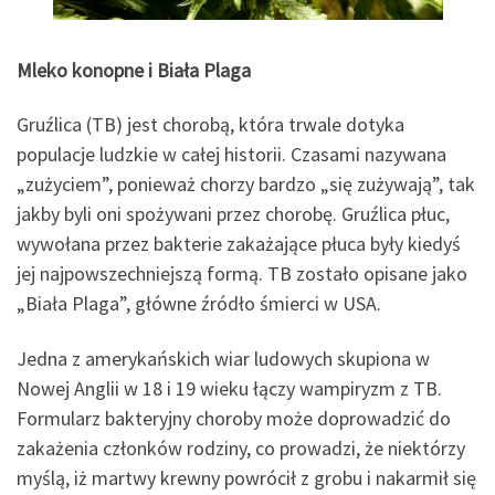
Mleko konopne i Biała Plaga
Gruźlica (TB) jest chorobą, która trwale dotyka
populacje ludzkie w całej historii. Czasami nazywana
„zużyciem”, ponieważ chorzy bardzo „się zużywają”, tak
jakby byli oni spożywani przez chorobę. Gruźlica płuc,
wywołana przez bakterie zakażające płuca były kiedyś
jej najpowszechniejszą formą. TB zostało opisane jako
„Biała Plaga”, główne źródło śmierci w USA.
Jedna z amerykańskich wiar ludowych skupiona w
Nowej Anglii w 18 i 19 wieku łączy wampiryzm z TB.
Formularz bakteryjny choroby może doprowadzić do
zakażenia członków rodziny, co prowadzi, że niektórzy
myślą, iż martwy krewny powrócił z grobu i nakarmił się