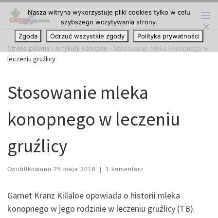
Nasza witryna wykorzystuje pliki cookies tylko w celu
Przejdź do treści
szybszego wczytywania strony.
Me
Zgoda
Odrzuć wszystkie zgody
Polityka prywatności
Strona główna
»
Artykuły Konopne
»
Stosowanie mleka konopnego w
leczeniu gruźlicy
Stosowanie mleka
konopnego w leczeniu
gruźlicy
Opublikowano
25 maja 2016
|
1 komentarz
Garnet Kranz Killaloe opowiada o historii mleka
konopnego w jego rodzinie w leczeniu gruźlicy (TB).