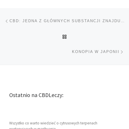
Nawigacja wpisu
Poprzedni wpis
CBD: JEDNA Z GŁÓWNYCH SUBSTANCJI ZNAJDUJĄCYCH SIĘ W MARIHUANIE MA DZIAŁANIE ANTY-ZAPALNE I ZAPOBIEGA CUKRZYCY
POWRÓT DO LISTY POS
Na
KONOPIA W JAPONII
Ostatnio na CBDLeczy:
Wszystko co warto wiedzieć o cytrusowych terpenach
występujących w marihuanie