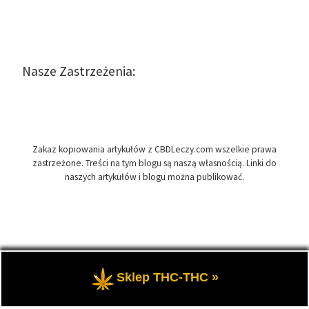
Nasze Zastrzeżenia:
Zakaz kopiowania artykułów z CBDLeczy.com wszelkie prawa
zastrzeżone. Treści na tym blogu są naszą własnością. Linki do
naszych artykułów i blogu można publikować.
© 2026
CBDLeczy.com
– Wszelkie prawa zastrzeżone
- Medyczna
Sklep THC-THC »
marihuana i olej CBD-RSO w medycynie.