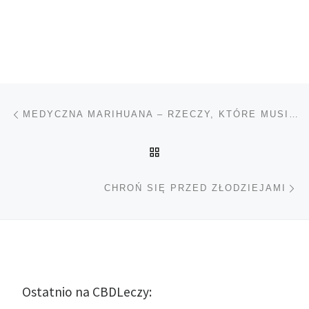
Nawigacja wpisu
Poprzedni wpis
MEDYCZNA MARIHUANA – RZECZY, KTÓRE MUSISZ WIEDZIEĆ
POWRÓT DO LISTY POS
Na
CHROŃ SIĘ PRZED ZŁODZIEJAMI
Ostatnio na CBDLeczy: