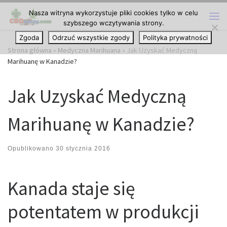
Nasza witryna wykorzystuje pliki cookies tylko w celu
Przejdź do treści
szybszego wczytywania strony.
Me
Zgoda
Odrzuć wszystkie zgody
Polityka prywatności
Strona główna
»
Medyczna Marihuana
»
Jak Uzyskać Medyczną
Marihuanę w Kanadzie?
Jak Uzyskać Medyczną
Marihuanę w Kanadzie?
Opublikowano
30 stycznia 2016
Kanada staje się
potentatem w produkcji