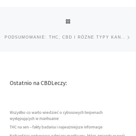
Nawigacja wpisu
POWRÓT DO LISTY POS
Na
PODSUMOWANIE: THC, CBD I RÓŻNE TYPY KANNABINOIDÓW
Ostatnio na CBDLeczy:
Wszystko co warto wiedzieć o cytrusowych terpenach
występujących w marihuanie
THC na sen – fakty badania i najważniejsze informacje
Najbardziej wpływowe odmiany marihuany, które zmieniły rozwój