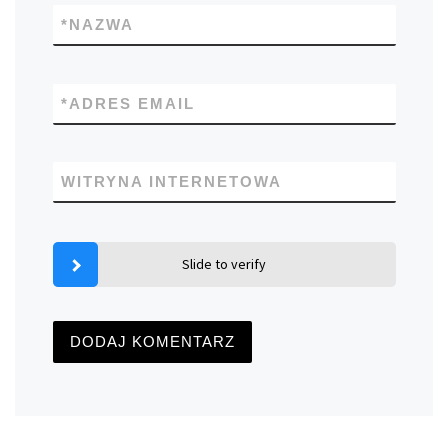
*
NAZWA
*
ADRES EMAIL
WITRYNA INTERNETOWA
Slide to verify