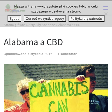
Nasza witryna wykorzystuje pliki cookies tylko w celu
Przejdź do treści
szybszego wczytywania strony.
Me
Zgoda
Odrzuć wszystkie zgody
Polityka prywatności
Strona główna
»
Artykuły Konopne
»
Alabama a CBD
Alabama a CBD
Opublikowano
7 stycznia 2016
|
1 komentarz