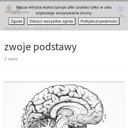
Nasza witryna wykorzystuje pliki cookies tylko w celu
Przejdź do treści
szybszego wczytywania strony.
Me
Zgoda
Odrzuć wszystkie zgody
Polityka prywatności
Strona główna
»
zwoje podstawy
zwoje podstawy
1 wpis
Mimo, że receptory kannabinoidowe można znaleźć zarówno w
neuronach, mózgu macierzystym, jak i w komórkach
odpornościowych, występują one najgęściej w określonych
częściach mózgu. Części te to: • zwoje podstawy • móżdżek •
hipokamp. Te trzy miejsca mózgu są częścią tego, co znane jest