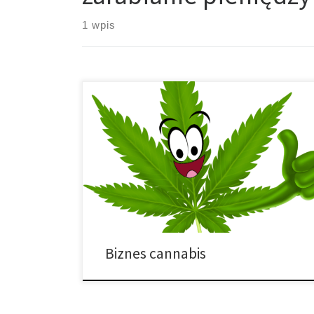
1 wpis
Przed wejściem do branży, każdy inwestor powinien
zadać sobie kilka pytań. Inwestorzy w branży cannabis
są pasjonującą grupą. Wiele osób jest gotowych
podjąć ryzyko związane z inwestowaniem w firmy
najczęściej określane jako spekulacyjne. Dodatkowo,
bycie w federalnie nielegalnym przemyśle wpływa na
każdą decyzję, przed którą staje inwestor w tej grupie.
[…]
Biznes cannabis