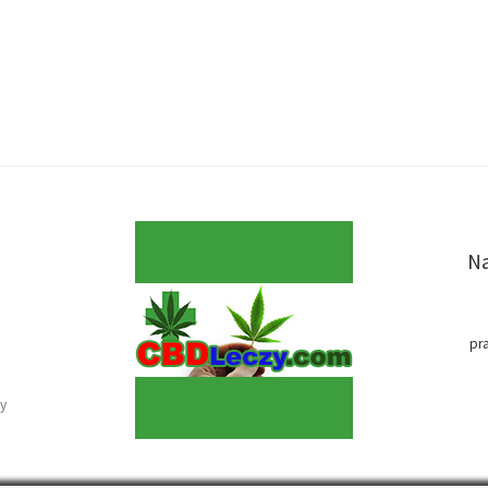
Na
pr
y