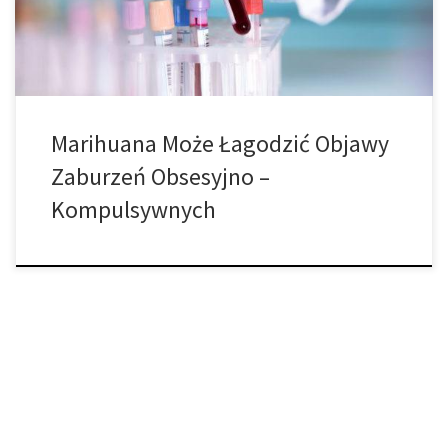
Disorders sugeruje, że medyczna marihuana może służyć jako
realne leczenie […]
Marihuana Może Łagodzić Objawy
Zaburzeń Obsesyjno –
Kompulsywnych