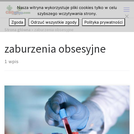
Nasza witryna wykorzystuje pliki cookies tylko w celu
Przejdź do treści
szybszego wczytywania strony.
Me
Zgoda
Odrzuć wszystkie zgody
Polityka prywatności
Strona główna
»
zaburzenia obsesyjne
zaburzenia obsesyjne
1 wpis
Badanie sugeruje, że marihuana może złagodzić objawy
zaburzeń obsesyjno-kompulsywnych. Według nowego badania
przeprowadzonego w tym miesiącu, wdychanie marihuany może
przynieść tymczasową ulgę w objawach zaburzeń obsesyjno-
kompulsywnych. Badanie, przeprowadzone przez naukowców z
Washington State University i opublikowane w Journal of Affective