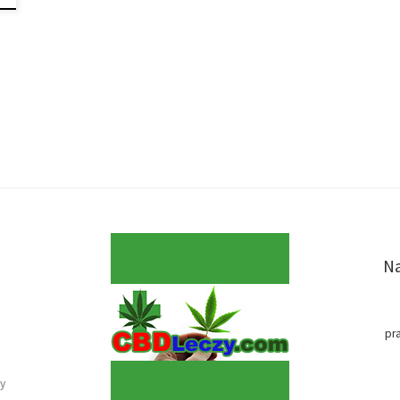
Na
pr
y