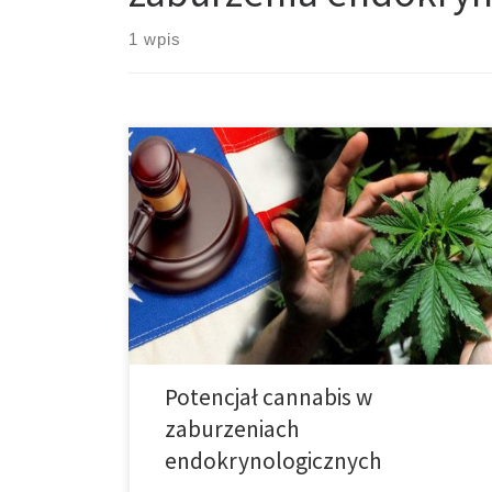
1 wpis
Kannabinoidy wpływają na organizm głównie
poprzez układ endokannabinoidowy. Stwierdzono,
że układ ten reguluje inne układy w organizmie, a
receptory endokannabinoidowe zlokalizowane są w
układzie hormonalnym. W ostatnich latach cannabis
zyskało ogromną uwagę pod kątem potencjału
leczniczego. Stwierdzono, że kannabinoidy takie jak
THC i CBD wykazują między innymi imponujące
działanie przeciwnowotworowe, […]
Potencjał cannabis w
zaburzeniach
endokrynologicznych