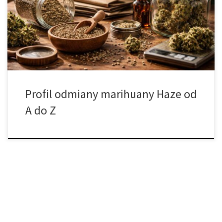
skojarzenia: rześki, wytrawny zapach, cytrusowo-ziołową „iskrę” i
wrażenia częściej prowadzące w stronę energii niż ciężkiej
senności. Dla wielu osób Haze oznacza sativowy temperament,
[…]
Profil odmiany marihuany Haze od
A do Z