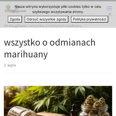
Nasza witryna wykorzystuje pliki cookies tylko w celu
Przejdź do treści
szybszego wczytywania strony.
Me
Zgoda
Odrzuć wszystkie zgody
Polityka prywatności
Strona główna
»
wszystko o odmianach marihuany
wszystko o odmianach
marihuany
1 wpis
Odmiany Haze – co je wyróżnia? Kompletny opis profilu, aromatu,
smaku i charakteru działania Haze to jedno z tych określeń w
świecie konopi, które natychmiast uruchamia konkretne