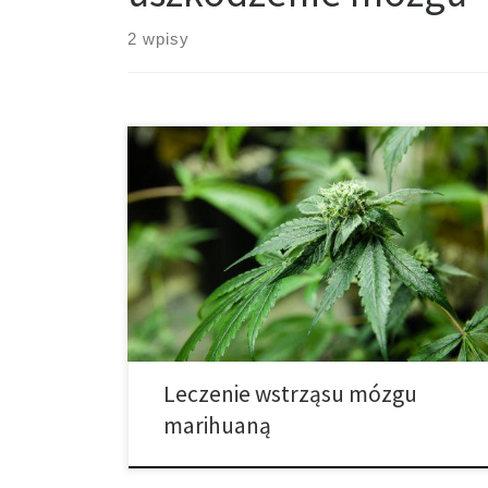
2 wpisy
Czy cannabis może pomóc w leczeniu wstrząsu
mózgu? Wstrząs mózgu to stan, który nie należy do
łatwych. Wiele osób, które go doświadcza, nie czuje
się sobą i ma problem z wykonywaniem zadań, które
na co dzień uważane są za łatwe. Ten brak kontroli
przenosi się także na obszar leczenie – […]
Leczenie wstrząsu mózgu
marihuaną