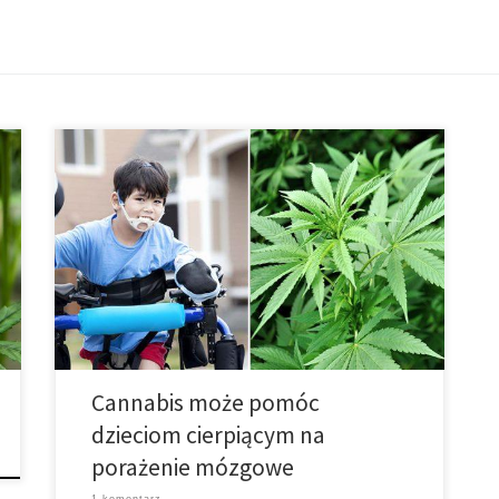
Porażenie mózgowe jest wrodzonym zaburzeniem
neurologicznym spowodowanym uszkodzeniem
mózgu lub nieprawidłowym rozwojem mózgu w
macicy, podczas porodu lub krótko po urodzeniu.
Stan ten ma wpływ na umiejętności motoryczne,
koordynację mięśni, kontrolę kończyn, równowagę i
ogólny ruch ciała w okresie niemowlęctwa lub
wczesnego dzieciństwa. Biorąc pod uwagę, że wiele
dodatkowych objawów […]
Cannabis może pomóc
dzieciom cierpiącym na
porażenie mózgowe