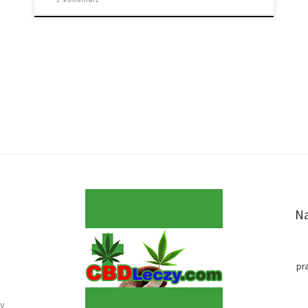
1 komentarz
Na
pr
y