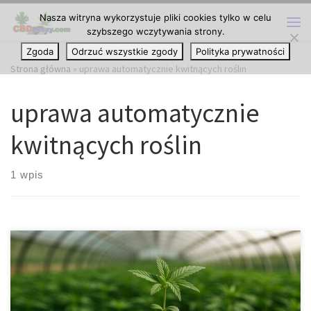
Nasza witryna wykorzystuje pliki cookies tylko w celu
Przejdź do treści
szybszego wczytywania strony.
Me
Zgoda
Odrzuć wszystkie zgody
Polityka prywatności
Strona główna
»
uprawa automatycznie kwitnących roślin
uprawa automatycznie
kwitnących roślin
1 wpis
Samokwitnące konopie siewne – przyszłość rolnictwa
ekologicznego i inteligentnej biotechnologii Nowe oblicze konopi
w epoce zielonej rewolucji W świecie, który szuka równowagi