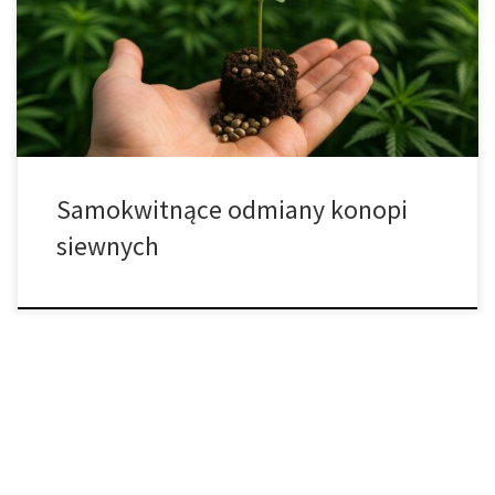
między technologią a naturą, konopie siewne powracają jako
jedna z najważniejszych roślin XXI wieku. Nie są już tylko źródłem
włókna czy oleju – stały się symbolem zrównoważonej
biogospodarki […]
Samokwitnące odmiany konopi
siewnych