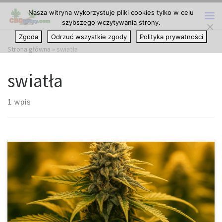
Nasza witryna wykorzystuje pliki cookies tylko w celu
Przejdź do treści
szybszego wczytywania strony.
Me
Zgoda
Odrzuć wszystkie zgody
Polityka prywatności
Strona główna
»
swiatła
swiatła
1 wpis
Hodowcy wewnętrzni: unikalne spojrzenie na lampy LED do
uprawy roślin Uprawa roślin w pomieszczeniach wymaga precyzji,
a światło jest jednym z najważniejszych elementów całego
procesu. W ostatnich latach technologia LED zrewolucjonizowała
podejście do domowych i komercyjnych upraw. Daje ona