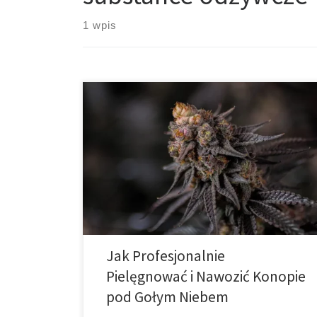
1 wpis
Lato to jeden z najbardziej intensywnych okresów w
cyklu życia konopi uprawianych na świeżym powietrzu.
Długość dnia, wysokie temperatury, duża ilość
promieniowania słonecznego i okresowe susze –
wszystko to ma wpływ na kondycję i rozwój roślin. Z
jednej strony, warunki te sprzyjają szybkiemu
wzrostowi i intensywnemu kwitnieniu, z drugiej jednak
[…]
Jak Profesjonalnie
Pielęgnować i Nawozić Konopie
pod Gołym Niebem