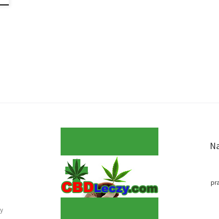
Na
pr
y