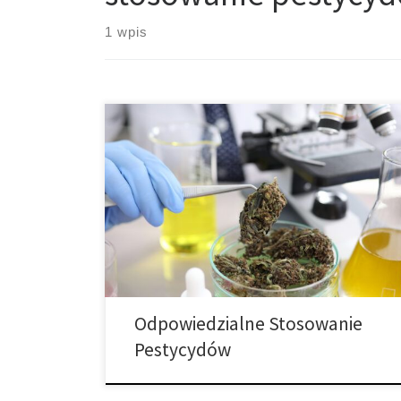
1 wpis
Odpowiedzialne stosowanie pestycydów w uprawie
marihuany. W momencie sezonu, gdy rośliny
zewnętrzne zaczynają kwitnąć, a uprawy indoor
cierpią z powodu najwyższych temperatur w roku,
często zdarza się, że szkodniki po raz pierwszy
pojawiają się w naszym ogrodzie, co może być
szczególnie trudne do zwalczenia właśnie z powodu
wysokich temperatur, które […]
Odpowiedzialne Stosowanie
Pestycydów