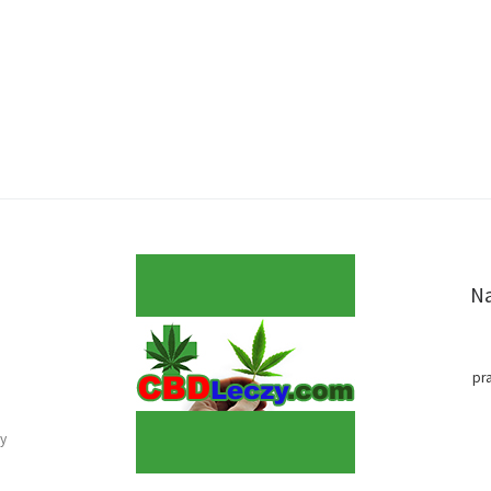
Na
pr
y