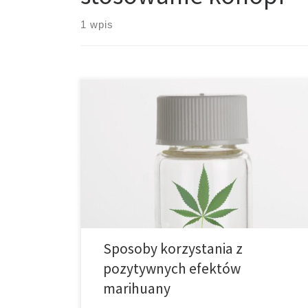
1 wpis
Marihuanę można spożywać nie wiele różnych
sposobów. Marihuana może być zwinięta w jointa przy
użycia papieru. Kiedy miesza się ją z tytoniem – aby
dodać smak oraz aby spalała się wolniej – nazywa się
to spliff. Marihuana może być także palona w powłoce
cygara, co określane jest jako blant. Inną […]
Sposoby korzystania z
pozytywnych efektów
marihuany