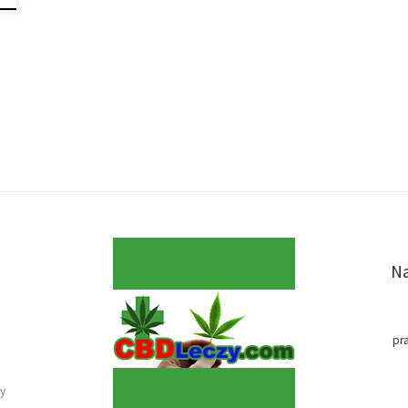
Na
pr
y