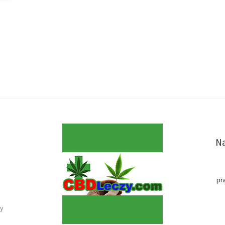
Na
pr
y