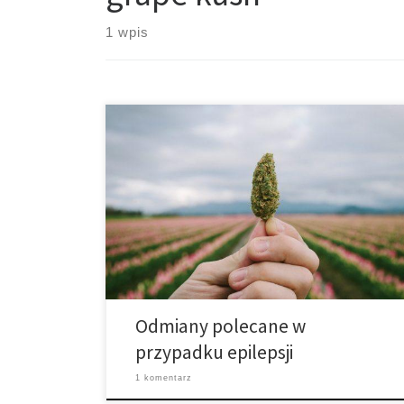
1 wpis
Większość pacjentów z całego świata cierpiących na
epilepsję dostaje narkotyki na receptę, ale coraz
więcej z nich zwraca się do medycznej marihuany po
pomoc. 1. Mars OG Odmiana dobrze znana w regionie
San Francisco. Mars OG to ciężka indica o ostrym
aromacie, która dosłownie powoduje mrowienie
włosów w nosie. Niektóre […]
Odmiany polecane w
przypadku epilepsji
1 komentarz