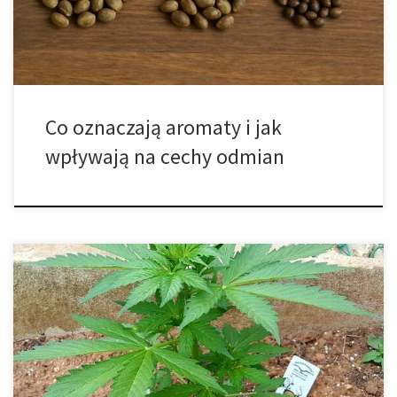
odkrywają, że określenie „nasiona konopi” obejmuje liczne
kategorie, […]
Co oznaczają aromaty i jak
wpływają na cechy odmian
Orange Bud nadal znajduje się na szczycie listy bestsellerów Dutch
Passions 25 lat po jej wprowadzeniu, nadal można ją znaleźć w
kawiarniach w Amsterdamie i pozostaje ulubioną odmianą Orange
Skunk. W jaki sposób odmiana pozostaje ikoną przez tak długi
czas? Dutch Passion, udzieliło kilka odpowiedzi na jej temat! Od