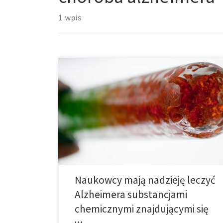
1 wpis
Zespół w Hiszpanii pracuje nad lekami opartymi na
marihuanie, które pewnego dnia będą mogły być
stosowane w leczeniu choroby Alzheimera. Naukowcy
z Medicinal Chemistry Institute of the Spanish National
Council for Research (CSIC) uważają klasę związków
chemicznych występujących w marihuanie, zwanych
kannabinoidami, za dobrze rokujące w poprawie
jakości życia pacjentów […]
Naukowcy mają nadzieję leczyć
Alzheimera substancjami
chemicznymi znajdującymi się