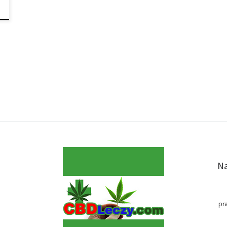
Na
pr