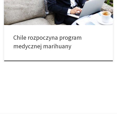
leki chroniące przed bólem T100 i […]
Chile rozpoczyna program
medycznej marihuany