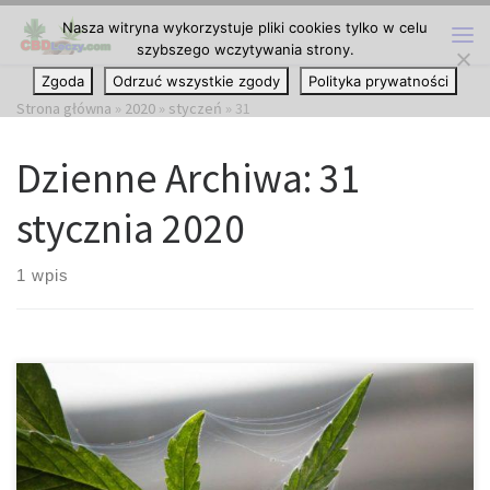
Nasza witryna wykorzystuje pliki cookies tylko w celu
Przejdź do treści
szybszego wczytywania strony.
Me
Zgoda
Odrzuć wszystkie zgody
Polityka prywatności
Strona główna
»
2020
»
styczeń
»
31
Dzienne Archiwa:
31
stycznia 2020
1 wpis
Maksymalizacja efektów terpenów – temperatura ma znaczenie.
Kwiaty cannabis zawierają setki związków chemicznych, w tym
kannabinoidy i terpeny. Terpeny to pachnące cząsteczki