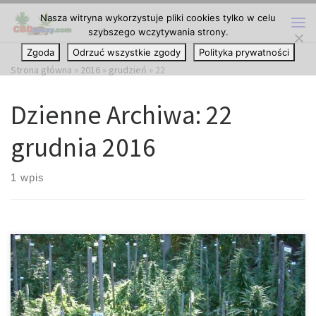
Nasza witryna wykorzystuje pliki cookies tylko w celu
Przejdź do treści
szybszego wczytywania strony.
Me
Zgoda
Odrzuć wszystkie zgody
Polityka prywatności
Strona główna
»
2016
»
grudzień
»
22
Dzienne Archiwa:
22
grudnia 2016
1 wpis
Departament Zdrowia w Kolorado ogłosił, że zapewni
naukowcom miliony dolarów w celu zbadania dokładniej
marihuany. Według departamentu, 2.35 milionów dolarów